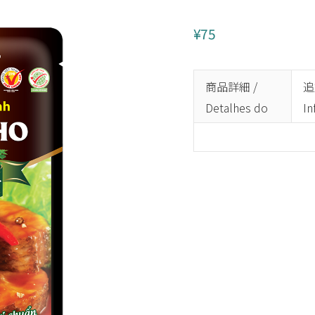
BARONA 魚
¥75
商品詳細 /
追
Detalhes do
In
produto
ad