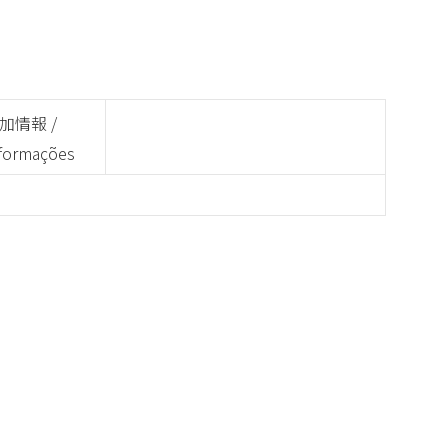
煮込みソース
加情報 /
formações
icionais