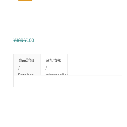
BARONA 甘酸っぱいスペアリブソー
ス
¥189
¥100
商品詳細
追加情報
/
/
Detalhes
Informações
do
adicionais
produto