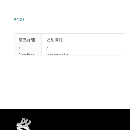
ココナッツロング
¥400
商品詳細
追加情報
/
/
Detalhes
Informações
do
adicionais
produto